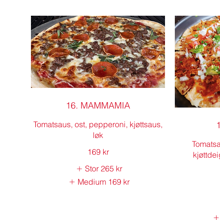
16. MAMMAMIA
Tomatsaus, ost, pepperoni, kjøttsaus,
løk
Tomatsau
169 kr
kjøttde
Stor
265 kr
Medium
169 kr