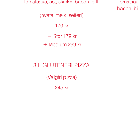
Tomatsaus, ost, skinke, bacon, biff.
Tomatsaus
bacon, bif
179 kr
Stor
179 kr
Medium
269 kr
31. GLUTENFRI PIZZA
(Valgfri pizza)
245 kr