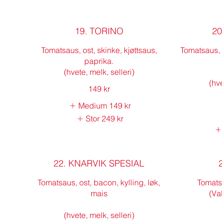
19. TORINO
2
Tomatsaus, ost, skinke, kjøttsaus,
Tomatsaus, o
paprika.
(hvete, melk, selleri)
(hve
149 kr
Medium
149 kr
Stor
249 kr
22. KNARVIK SPESIAL
Tomatsaus, ost, bacon, kylling, løk,
Tomats
mais
(Va
(hvete, melk, selleri)