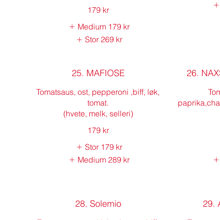
179 kr
Medium
179 kr
Stor
269 kr
25. MAFIOSE
26. NA
Tomatsaus, ost, pepperoni ,biff, løk,
Tom
tomat.
paprika,cha
(hvete, melk, selleri)
179 kr
Stor
179 kr
Medium
289 kr
28. Solemio
29.