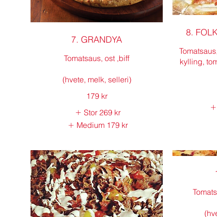
8. FOL
7. GRANDYA
Tomatsaus,
Tomatsaus, ost ,biff
kylling, to
(hvete, melk, selleri)
179 kr
Stor
269 kr
Medium
179 kr
Tomatsa
(hve