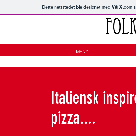
Dette nettstedet ble designet med
.com
s
HJEM
MENY
CATERING
Menus 
Italiensk inspir
pizza....